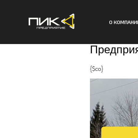
О КОМПАНИ
Алюмини
Предприя
{$co}