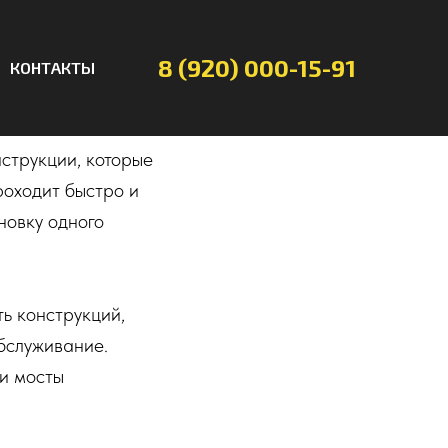
ты
8 (920) 000-15-91
КОНТАКТЫ
 и эстетичных
струкции, которые
роходит быстро и
новку одного
ь конструкций,
бслуживание.
ти мосты