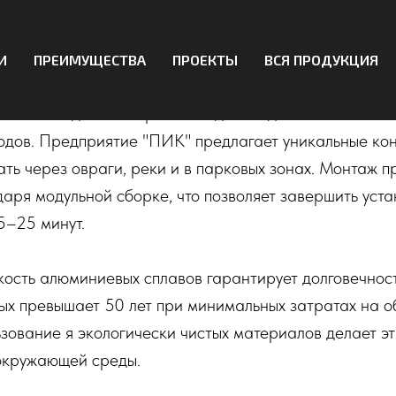
улируемые
миниевые мос
И
ПРЕИМУЩЕСТВА
ПРОЕКТЫ
ВСЯ ПРОДУКЦИЯ
ы — это идеальное решение для создания безопасных
одов. Предприятие "ПИК" предлагает уникальные кон
ть через овраги, реки и в парковых зонах. Монтаж п
аря модульной сборке, что позволяет завершить уста
15–25 минут.
ость алюминиевых сплавов гарантирует долговечност
ых превышает 50 лет при минимальных затратах на о
ьзование я экологически чистых материалов делает э
окружающей среды.