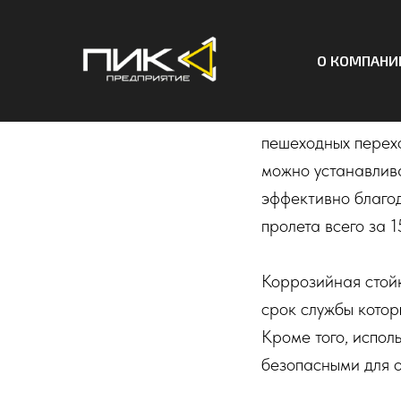
Мод
алю
О КОМПАНИ
Алюминиевые мост
пешеходных перех
можно устанавлива
эффективно благод
пролета всего за 
Коррозийная стойк
срок службы котор
Кроме того, испол
безопасными для 