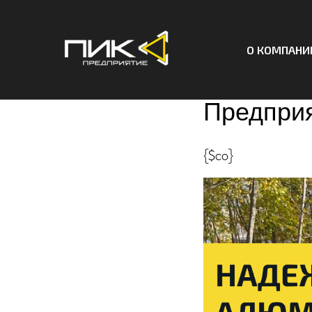
О КОМПАНИ
Алюминие
Предприя
{$co}