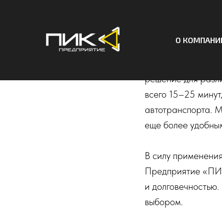
Готовые 
пешеход
О КОМПАНИ
Алюминиевые пеше
решение для разли
всего 15–25 минут
автотранспорта. М
еще более удобны
В силу применения
Предприятие «ПИК
и долговечностью.
выбором.