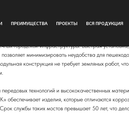
проекты на металлические
ные мосты
И
ПРЕИМУЩЕСТВА
ПРОЕКТЫ
ВСЯ ПРОДУКЦИЯ
ходные мосты от Предприятия «ПИК» представляют 
чных городской инфраструктуры. Быстрая установка,
, позволяет минимизировать неудобства для пешеходо
одульная конструкция не требует земляных работ, чт
м.
 передовых технологий и высококачественных матери
» обеспечивает изделия, которые отличаются корро
 Срок службы таких мостов превышает 50 лет, что де