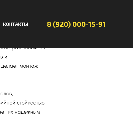
8 (920) 000-15-91
КОНТАКТЫ
собой идеальное
 которая занимает
в и
о делает монтаж
алов,
зийной стойкостью
лает их надежным