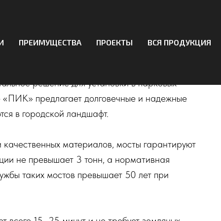
одные мосты от
И
ПРЕИМУЩЕСТВА
ПРОЕКТЫ
ВСЯ ПРОДУКЦИЯ
альное решение для установки в парковых
ие «ПИК» предлагает долговечные и надежные
тся в городской ландшафт.
 качественных материалов, мосты гарантируют
кции не превышает 3 тонн, а нормативная
лужбы таких мостов превышает 50 лет при
т всего 15–25 минут и не требует земляных