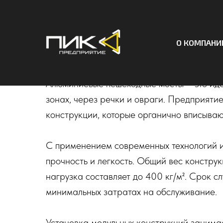
Алюминиевые пешех
О КОМПАНИ
Предприятия "ПИК"
Алюминиевые пешеходные мосты – это иде
зонах, через речки и овраги. Предприят
конструкции, которые органично вписываю
С применением современных технологий и
прочность и легкость. Общий вес констру
нагрузка составляет до 400 кг/м². Срок с
минимальных затратах на обслуживание.
Установка модульных конструкций занимае