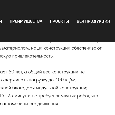
ые пешеходные мосты
И
ПРЕИМУЩЕСТВА
ПРОЕКТЫ
ВСЯ ПРОДУКЦИЯ
е и долговечные алюминиевые пешеходные
и в парковых зонах и через водоемы. Благодаря
м материалам, наши конструкции обеспечивают
ескую привлекательность.
ет 50 лет, а общий вес конструкции не
выдерживать нагрузку до 400 кг/м².
жной благодаря модульной конструкции;
15–25 минут и не требует земляных работ, что
и автомобильного движения.