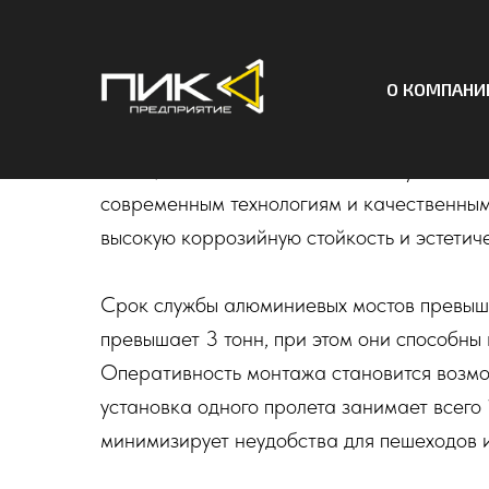
Модульные надземн
О КОМПАНИ
Предприятие «ПИК» предлагает надежны
мосты, идеально подходящие для установк
современным технологиям и качественны
высокую коррозийную стойкость и эстетич
Срок службы алюминиевых мостов превыша
превышает 3 тонн, при этом они способны 
Оперативность монтажа становится возмо
установка одного пролета занимает всего 
минимизирует неудобства для пешеходов 