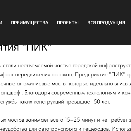
И
ПРЕИМУЩЕСТВА
ПРОЕКТЫ
ВСЯ ПРОДУКЦИЯ
ые пешеходные мосты от
тия "ПИК"
 стали неотъемлемой частью городской инфраструкт
омфорт передвижения горожан. Предприятие "ПИК" п
вечные алюминиевые мосты, которые идеально вписыв
ландшафт. Благодаря современным технологиям и ка
службы таких конструкций превышает 50 лет.
ых мостов занимает всего 15–25 минут и не требует 
неудобства для автотранспорта и пешеходов. Исполь