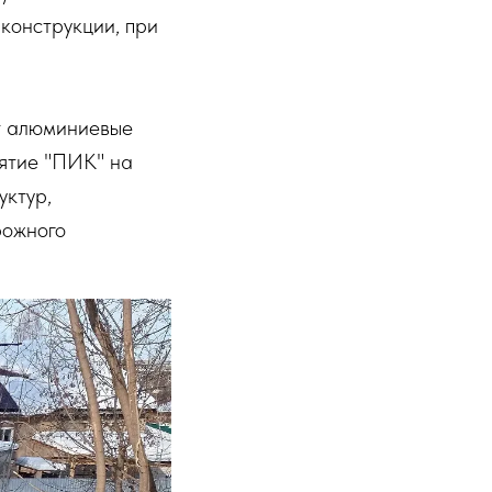
конструкции, при
т алюминиевые
иятие "ПИК" на
уктур,
рожного