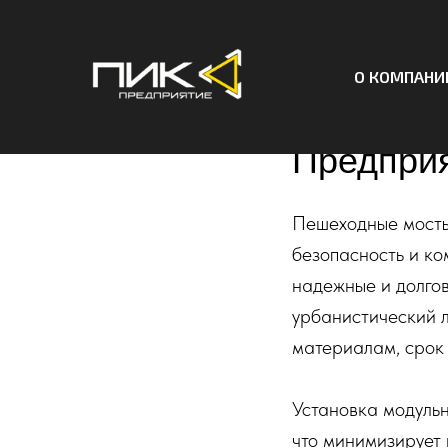
О КОМПАНИ
Модульн
Предприя
Пешеходные мосты
безопасность и к
надежные и долго
урбанистический 
материалам, срок 
Установка модульн
что минимизирует 