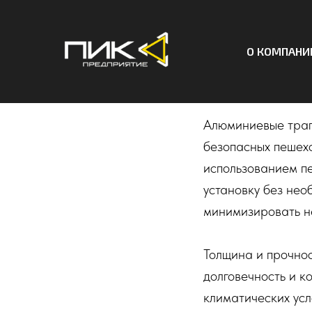
О КОМПАНИ
Алюмини
Алюминиевые трап
безопасных пешехо
использованием пе
установку без нео
минимизировать н
Толщина и прочнос
долговечность и к
климатических усл