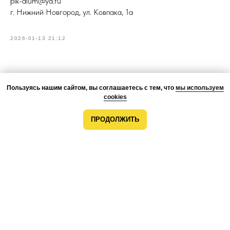
pik-alum@ya.ru
г. Нижний Новгород, ул. Ковпака, 1а
2026-01-13 21:12
Пользуясь нашим сайтом, вы соглашаетесь с тем, что
мы используем
cookies
ПРОДОЛЖИТЬ
О КОМПАНИИ
ПРЕИМУЩЕСТВА
ПРОЕКТЫ
КОМАНДА
КОНТАКТЫ