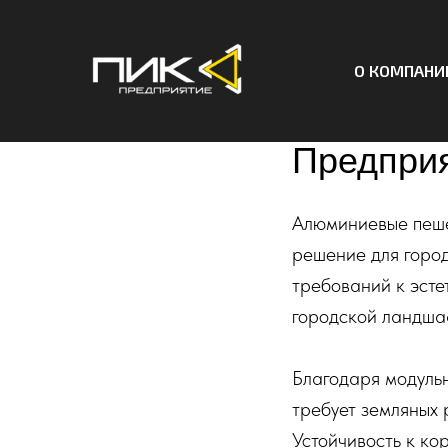
О КОМПАНИ
Мостовые
Предприя
Алюминиевые пеше
решение для горо
требований к эсте
городской ландша
Благодаря модульн
требует земляных 
Устойчивость к ко