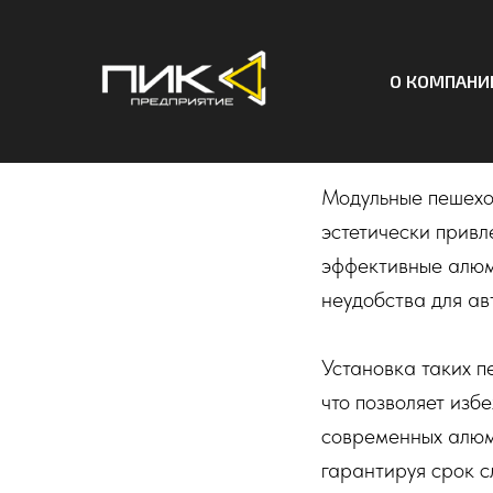
О КОМПАНИ
Модульн
Модульные пешехо
эстетически прив
эффективные алюм
неудобства для ав
Установка таких п
что позволяет изб
современных алюми
гарантируя срок с