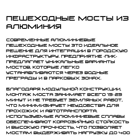
Пешеходные мосты из
алюминия
Современные алюминиевые
пешеходные мосты Это идеальное
решение для интеграции в городскую
инфраструктуру. Предприятие «ПИК»
предлагает уникальные варианты
мостов, которые легко
устанавливаются через водные
преграды и в парковых зонах.
Благодаря модульной конструкции,
монтаж моста занимает всего 15–25
минут и не требует земляных работ,
что минимизирует неудобства для
прохожих и автотранспорта.
Используемые алюминиевые сплавы
обеспечивают коррозийную стойкость
и высокую прочность, что позволяет
мостам выдерживать нагрузку до 400