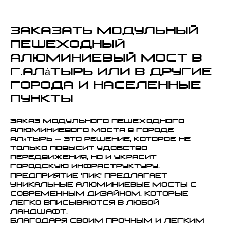
Заказать модульный
пешеходный
алюминиевый мост в
г.Ала́тырь или в другие
города и населенные
пункты
Заказ модульного пешеходного
алюминиевого моста в городе
Ала́тырь — это решение, которое не
только повысит удобство
передвижения, но и украсит
городскую инфраструктуру.
Предприятие 'ПИК' предлагает
уникальные алюминиевые мосты с
современным дизайном, которые
легко вписываются в любой
ландшафт.
Благодаря своим прочным и легким