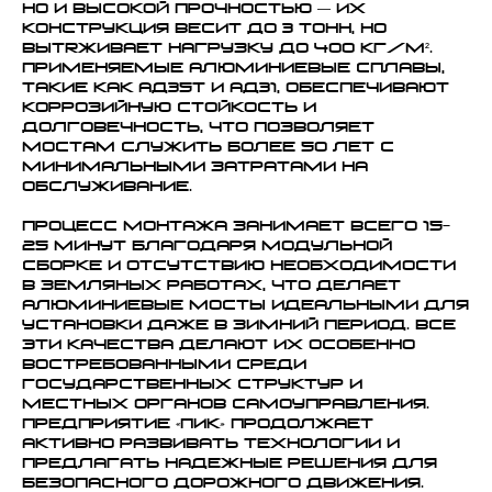
но и высокой прочностью — их
конструкция весит до 3 тонн, но
выtrживает нагрузку до 400 кг/м².
Применяемые алюминиевые сплавы,
такие как АД35Т и АД31, обеспечивают
коррозийную стойкость и
долговечность, что позволяет
мостам служить более 50 лет с
минимальными затратами на
обслуживание.
Процесс монтажа занимает всего 15-
25 минут благодаря модульной
сборке и отсутствию необходимости
в земляных работах, что делает
алюминиевые мосты идеальными для
установки даже в зимний период. Все
эти качества делают их особенно
востребованными среди
государственных структур и
местных органов самоуправления.
Предприятие «ПИК» продолжает
активно развивать технологии и
предлагать надежные решения для
безопасного дорожного движения.