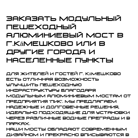
Заказать модульный
пешеходный
алюминиевый мост в
г.Ка́мешково или в
другие города и
населенные пункты
Для жителей и гостей г. Ка́мешково
есть отличная возможность
улучшить пешеходную
инфраструктуру благодаря
модульным алюминиевым мостам от
предприятия 'ПИК'. Мы предлагаем
надежные и долговечные решения,
идеально подходящие для установки
через различные водные преграды и в
парках.
Наши мосты обладают современным
дизайном и прекрасно вписываются в