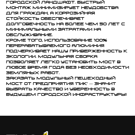
городской ландшафт. Быстрый
монтаж минимизирует неудобства
для граждан, а коррозийная
стойкость обеспечивает
долговечность на более чем 50 лет с
минимальными затратами на
обслуживание.
Кроме того, использование 100%
перерабатываемого алюминия
подчеркивает нашу приверженность к
экологии. Модульная сборка
позволяет легко установить мост в
любое время года без необходимости
земляных работ.
Заказать модульный пешеходный
мост от предприятия 'ПИК' — значит
выбрать качество и уверенность в
будущем городской инфраструктуры!