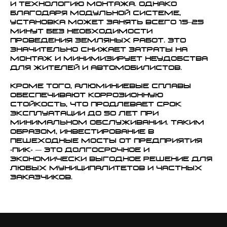
и технологию монтажа. Однако
благодаря модульной системе,
установка может занять всего 15–25
минут без необходимости
проведения земляных работ. Это
значительно снижает затраты на
монтаж и минимизирует неудобства
для жителей и автомобилистов.
Кроме того, алюминиевые сплавы
обеспечивают коррозионную
стойкость, что продлевает срок
эксплуатации до 50 лет при
минимальном обслуживании. Таким
образом, инвестирование в
пешеходные мосты от Предприятия
«ПИК» — это долгосрочное и
экономически выгодное решение для
любых муниципалитетов и частных
заказчиков.