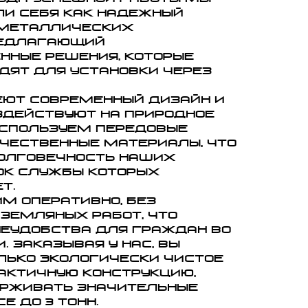
и себя как надежный
 металлических
редлагающий
нные решения, которые
дят для установки через
ют современный дизайн и
действуют на природное
используем передовые
ачественные материалы, что
олговечность наших
рок службы которых
т.
м оперативно, без
земляных работ, что
еудобства для граждан во
. Заказывая у нас, вы
лько экологически чистое
рактичную конструкцию,
рживать значительные
е до 3 тонн.