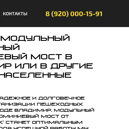
8 (920) 000-15-91
КОНТАКТЫ
 модульный
ный
вый мост в
ир или в другие
 населенные
надежное и долговечное
ганизации пешеходных
роде Владимир, модульный
юминиевый мост от
ИК' станет оптимальным
года успешной работы мы