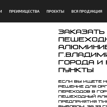
И
ПРЕИМУЩЕСТВА
ПРОЕКТЫ
ВСЯ ПРОДУКЦИЯ
Заказать
пешеход
алюминие
г.Владим
города и
пункты
Если вы ищете 
решение для ор
переходов в го
пешеходный ал
предприятия 'П
выбором. За 33 