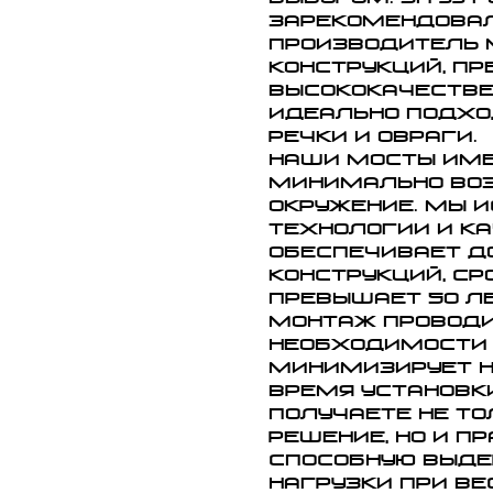
зарекомендовал
производитель
конструкций, п
высококачестве
идеально подхо
речки и овраги.
Наши мосты име
минимально воз
окружение. Мы 
технологии и к
обеспечивает д
конструкций, с
превышает 50 ле
Монтаж проводи
необходимости 
минимизирует н
время установки
получаете не то
решение, но и п
способную выде
нагрузки при вес