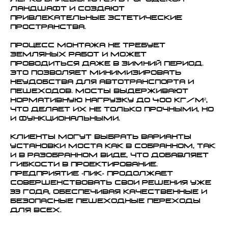
легко вписываются в городской
ландшафт и создают
привлекательные эстетические
пространства.
Процесс монтажа не требует
земляных работ и может
проводиться даже в зимний период.
Это позволяет минимизировать
неудобства для автотранспорта и
пешеходов. Мосты выдерживают
нормативную нагрузку до 400 кг/м²,
что делает их не только прочными, но
и функциональными.
Клиенты могут выбрать варианты
установки моста как в собранном, так
и в разобранном виде, что добавляет
гибкости в проектирование.
Предприятие «ПИК» продолжает
совершенствовать свои решения уже
33 года, обеспечивая качественные и
безопасные пешеходные переходы
для всех.