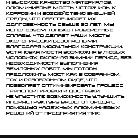
и высокое качество материалов.
Алюминиевые мосты устойчивы к
коррозии и воздействию внешней
среды, что обеспечивает их
долговечность свыше 50 лет. Мы
используем только проверенные
сплавы, что делает наши мосты
экологически безопасными.
Благодаря модульной конструкции,
установка моста возможна в любых
условиях, включая зимний период, без
необходимости выполнения
земляных работ. Мы готовы
предложить мост как в собранном,
так и разобранном виде, что
позволяет оптимизировать процесс
транспортировки и доставки.
Не упустите возможность улучшить
инфраструктуру вашего города с
помощью надежных алюминиевых
решений от предприятия 'ПИК'.