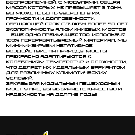
беспроблемной. С модулями, общая
масса которых не превышает 3 тонн,
вы можете быть уверены в их
прочности и долговечности,
обещающей срок службы более 50 лет.
Экологичность алюминиевых мостов
— еще одно преимущество. Используя
100% перерабатываемый материал, мы
минимизируем негативное
воздействие на природу. Мосты
прекрасно адаптируются к
колебаниям температур и влажности,
что делает их идеальным вариантом
для различных климатических
условий.
Заказывая модульный пешеходный
мост у нас, вы выбираете качество и
надежность на долгие годы!