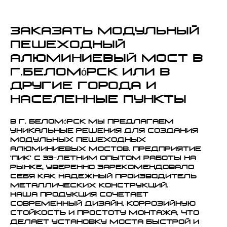
Заказать модульный
пешеходный
алюминиевый мост в
г.Беломо́рск или в
другие города и
населенные пункты
В г. Беломо́рск мы предлагаем
уникальные решения для создания
модульных пешеходных
алюминиевых мостов. Предприятие
'ПИК' с 33-летним опытом работы на
рынке, уверенно зарекомендовало
себя как надежный производитель
металлических конструкций.
Наша продукция сочетает
современный дизайн, коррозийную
стойкость и простоту монтажа, что
делает установку моста быстрой и