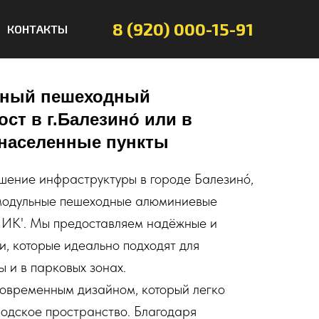
8 (920) 000-15-91
КОНТАКТЫ
ьный пешеходный
т в г.Балезино́ или в
 населенные пункты
чшение инфраструктуры в городе Балезино́,
модульные пешеходные алюминиевые
ПИК'. Мы предоставляем надёжные и
и, которые идеально подходят для
 и в парковых зонах.
овременным дизайном, который легко
родское пространство. Благодаря