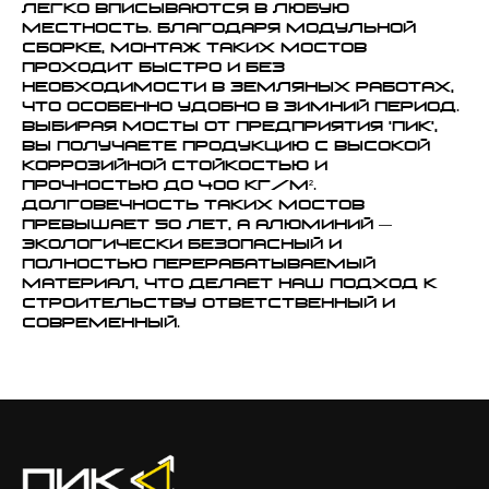
легко вписываются в любую
местность. Благодаря модульной
сборке, монтаж таких мостов
проходит быстро и без
необходимости в земляных работах,
что особенно удобно в зимний период.
Выбирая мосты от Предприятия 'ПИК',
вы получаете продукцию с высокой
коррозийной стойкостью и
прочностью до 400 кг/м².
Долговечность таких мостов
превышает 50 лет, а алюминий —
экологически безопасный и
полностью перерабатываемый
материал, что делает наш подход к
строительству ответственный и
современный.